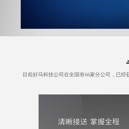
目前好马科技公司在全国有66家分公司，已经