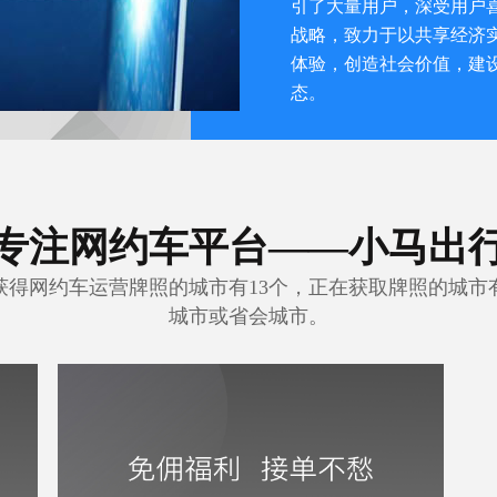
引了大量用户，深受用户喜
战略，致力于以共享经济
体验，创造社会价值，建
态。
专注网约车平台——小马出
获得网约车运营牌照的城市有13个，正在获取牌照的城
城市或省会城市。