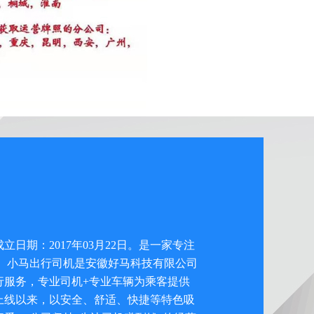
日期：2017年03月22日。是一家专注
。 小马出行司机是安徽好马科技有限公司
行服务，专业司机+专业车辆为乘客提供
上线以来，以安全、舒适、快捷等特色吸